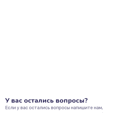
720 руб.
Заказать
Замена корпуса
1045 руб.
Заказать
Ремонт петель крышки
1090 руб.
Заказать
Замена вебкамеры
990 руб.
Заказать
У вас остались вопросы?
Если у вас остались вопросы напишите нам,
Замена жесткого диска