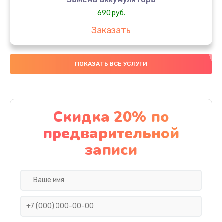
690 руб.
Заказать
Замена SSD
ПОКАЗАТЬ ВСЕ УСЛУГИ
890 руб.
Заказать
Восстановление данных
Скидка 20% по
990 руб.
предварительной
Заказать
записи
Замена северного моста
2885 руб.
Заказать
Замена экрана