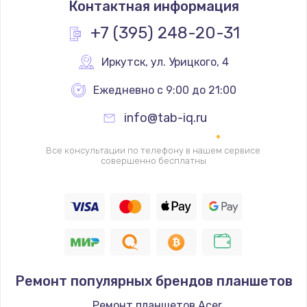
Контактная информация
1490 руб.
Заказать
+7 (395) 248-20-31
Настройка ОС
Иркутск
,
 ул. Урицкого, 4
1060 руб.
Ежедневно с 9:00 до 21:00
Заказать
info@tab-iq.ru
Чистка от пыли
Все консультации по телефону в нашем сервисе
890 руб.
совершенно бесплатны
Заказать
Замена южного моста
2885 руб.
Заказать
Ремонт популярных брендов планшетов
Замена контроллера питания
Ремонт планшетов Acer