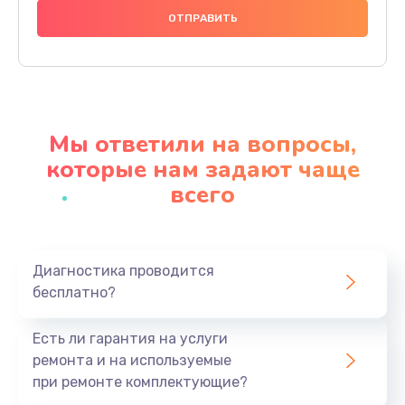
990 руб.
Заказать
Замена шлейфа матрицы
1095 руб.
Мы ответили на вопросы,
Заказать
которые нам задают чаще
всего
Замена термопасты
960 руб.
Заказать
Диагностика проводится
бесплатно?
Замена системы охлаждения
1295 руб.
Есть ли гарантия на услуги
Заказать
ремонта и на используемые
при ремонте комплектующие?
Замена процессора