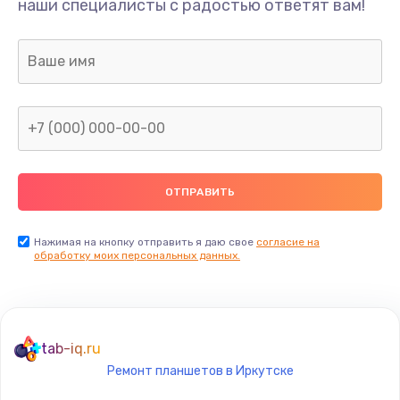
наши специалисты с радостью ответят вам!
490 руб.
Заказать
Замена видеокарты
1895 руб.
Заказать
Ремонт разъема питания
990 руб.
Заказать
Нажимая на кнопку отправить я даю свое
согласие на
обработку моих персональных данных.
Замена видеочипа
2990 руб.
Заказать
tab-iq.ru
Ремонт планшетов в Иркутске
Настройка BIOS