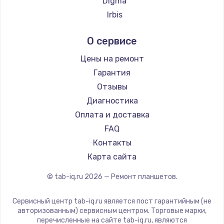
Digma
Irbis
Prestigio
О сервисе
Microsoft
BlackView
Цены на ремонт
Amazon
Гарантия
Aquarius
Отзывы
Philips
Диагностика
Dell
Оплата и доставка
HP
FAQ
Getac
Контакты
ZTE
Карта сайта
Google
© tab-iq.ru
2026
— Ремонт планшетов.
Navitel
Teclast
Сервисный центр tab-iq.ru является пост гарантийным (не
CHUWI
авторизованным) сервисным центром. Торговые марки,
перечисленные на сайте tab-iq.ru, являются