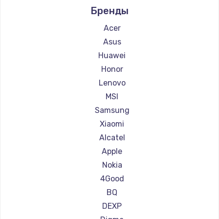
Бренды
Ремонт планшетов Microsoft
Ремонт планшетов BlackView
Acer
Ремонт планшетов Amazon
Asus
Ремонт планшетов Aquarius
Huawei
Ремонт планшетов Philips
Honor
Ремонт планшетов Dell
Lenovo
Ремонт планшетов HP
MSI
Ремонт планшетов Getac
Samsung
Ремонт планшетов ZTE
Xiaomi
Ремонт планшетов Google
Alcatel
Ремонт планшетов Navitel
Apple
Ремонт планшетов Teclast
Nokia
Ремонт планшетов CHUWI
4Good
BQ
DEXP