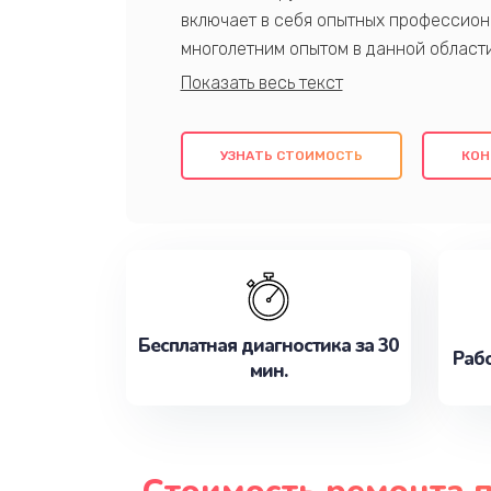
включает в себя опытных профессион
многолетним опытом в данной област
качественный ремонт с использовани
гарантируем качество всех проведенн
клиентам надежное и профессиональн
УЗНАТЬ СТОИМОСТЬ
КОН
потребности наилучшим образом. Не 
сейчас!
Бесплатная диагностика за 30
Рабо
мин.