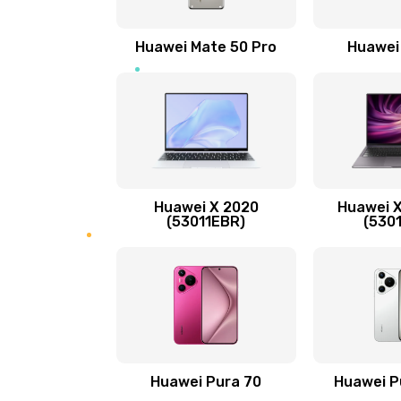
Замена вибромотора
Huawei Mate 50 Pro
Huawei
Замена голосового динамика
Замена основной камеры
Замена NFC антенны
Huawei X 2020
Huawei X
Замена элемента
(53011EBR)
(530
Замена разъёма наушников (гар
Замена разъема зарядки (питани
Замена сканера отпечатка
Huawei Pura 70
Huawei P