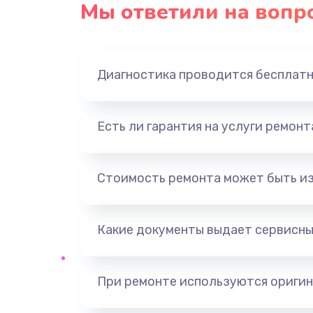
Мы ответили на вопр
Замена оперативной памяти
Замена звуковой карты
Диагностика проводится бесплат
Замена USB порта
Есть ли гарантия на услуги ремон
Замена разъёмов (HDMI, DVI, Ди
порта)
Стоимость ремонта может быть и
Замена SSD
Какие документы выдает сервисны
Замена клавиатуры
Ремонт цепей питания
При ремонте используются оригин