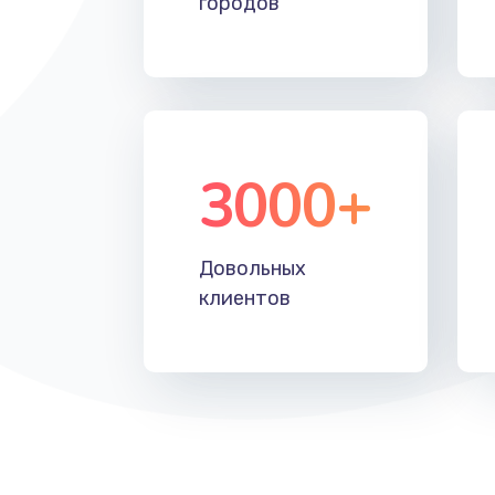
городов
Установка драйверов
Замена жесткого диска
Восстановление данных
3000+
Замена северного моста
Довольных
Замена шлейфа матрицы
клиентов
Замена термопасты
Замена системы охлаждения
Замена процессора