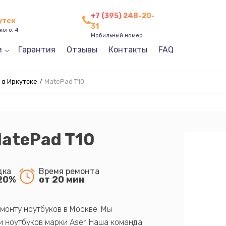
+7 (395) 248-20-
утск
31
кого, 4
Мобильный номер
и
Гарантия
Отзывы
Контакты
FAQ
 в Иркутске
/
MatePad T10
atePad T10
дка
Время ремонта
20%
от 20 мин
монту ноутбуков в Москве. Мы
 ноутбуков марки Aser. Наша команда