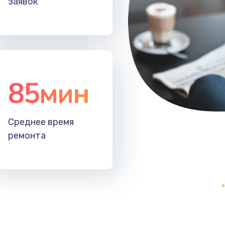
заявок
30 мин
1 год
30 мин
2 года
30 мин
1 год
85мин
60 мин
3 года
Среднее время
30 мин
1 год
ремонта
20 мин
3 года
20 мин
3 года
60 мин
3 года