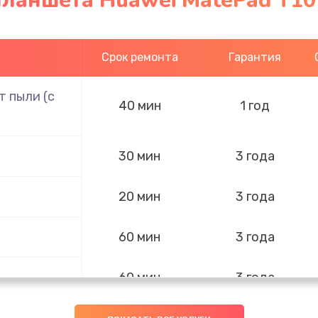
ланшета Huawei MatePad T10
Срок ремонта
Гарантия
 пыли (с
40 мин
1 год
30 мин
3 года
20 мин
3 года
60 мин
3 года
60 мин
3 года
60 мин
2 года