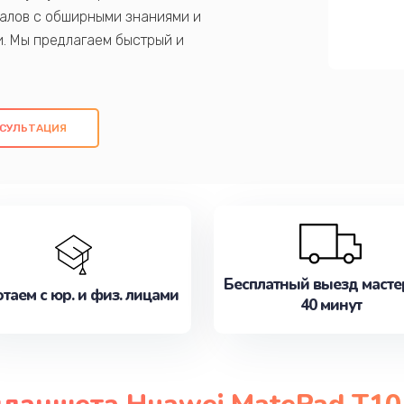
алов с обширными знаниями и
и. Мы предлагаем быстрый и
ем оригинальных компонентов, а также
ых работ. Наша цель - предоставить
ое обслуживание, удовлетворяя их
СУЛЬТАЦИЯ
медлите записаться на ремонт уже
Бесплатный выезд масте
таем с юр. и физ. лицами
40 минут