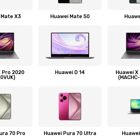
60 мин
1 год
 Mate X3
Huawei Mate 50
Huawe
30 мин
3 года
40 мин
1 год
40 мин
1 год
 Pro 2020
Huawei D 14
Huawei X
60 мин
3 года
10VUK)
(MACHC
нитуры)
50 мин
1 год
я)
30 мин
1 год
50 мин
1 год
ura 70 Pro
Huawei Pura 70 Ultra
Huawei