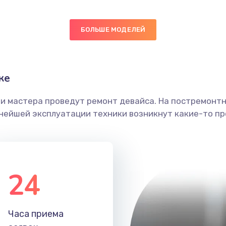
50 мин
3 года
БОЛЬШЕ МОДЕЛЕЙ
20 мин
1 год
ика
20 мин
1 год
ке
20 мин
2 года
ши мастера проведут ремонт девайса. На постремонт
ьнейшей эксплуатации техники возникнут какие-то пр
30 мин
3 года
20 мин
2 года
24
60 мин
2 года
40 мин
2 года
Часа приема