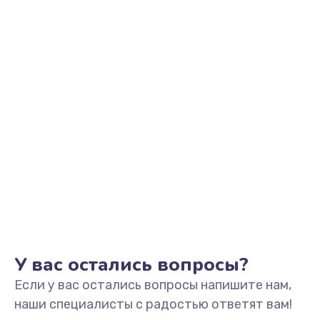
490 руб.
Заказать
Замена основной камеры
490 руб.
Заказать
Замена NFC антенны
1190 руб.
Заказать
Замена элемента
690 руб.
У вас остались вопросы?
Заказать
Если у вас остались вопросы напишите нам,
Замена разъёма наушников (гарнитуры)
наши специалисты с радостью ответят вам!