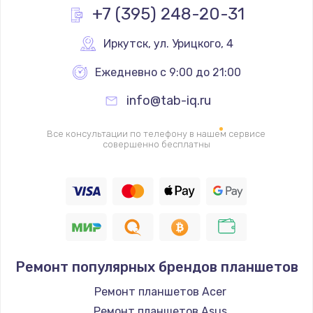
+7 (395) 248-20-31
Заказать
Иркутск
,
 ул. Урицкого, 4
Замена полифонического динамика
Ежедневно с 9:00 до 21:00
390 руб.
Заказать
info@tab-iq.ru
Замена передней камеры
Все консультации по телефону в нашем сервисе
совершенно бесплатны
490 руб.
Заказать
Замена микросхемы
690 руб.
Заказать
Ремонт популярных брендов планшетов
Замена кнопок громкости
Ремонт планшетов Acer
490 руб.
Ремонт планшетов Asus