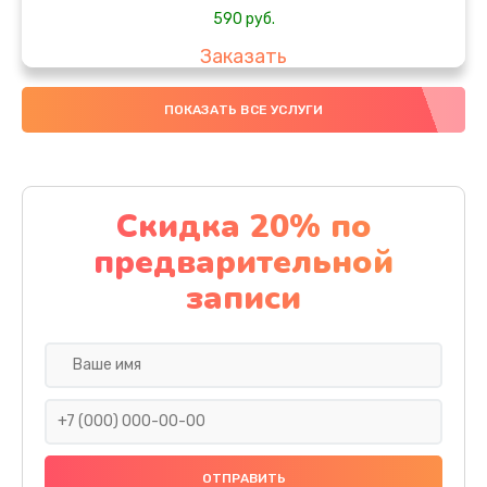
590 руб.
Заказать
Замена стекла
ПОКАЗАТЬ ВСЕ УСЛУГИ
890 руб.
Заказать
Скидка 20% по
Обновление ПО
предварительной
890 руб.
записи
Заказать
Замена задней крышки
290 руб.
Заказать
Замена аккумулятора