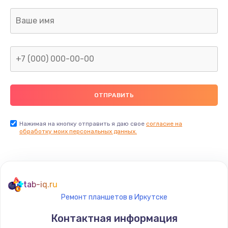
490 руб.
Заказать
Замена разъема зарядки (питания)
490 руб.
Заказать
Замена сканера отпечатка
490 руб.
Нажимая на кнопку отправить я даю свое
согласие на
Заказать
обработку моих персональных данных.
Сбор/Разбор
1490 руб.
tab-iq.ru
Заказать
Ремонт планшетов в Иркутске
Замена разъема SIM
Контактная информация
290 руб.