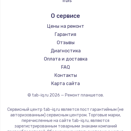
Irbis
Заказать
Prestigio
О сервисе
Microsoft
Замена системы охлаждения
BlackView
Цены на ремонт
1645 руб.
Amazon
Гарантия
Заказать
Aquarius
Отзывы
Philips
Диагностика
Замена процессора
Dell
Оплата и доставка
1290 руб.
HP
FAQ
Заказать
Getac
Контакты
ZTE
Карта сайта
Замена оперативной памяти
Google
960 руб.
© tab-iq.ru
2026
— Ремонт планшетов.
Navitel
Заказать
Teclast
Сервисный центр tab-iq.ru является пост гарантийным (не
CHUWI
авторизованным) сервисным центром. Торговые марки,
Замена звуковой карты
перечисленные на сайте tab-iq.ru, являются
1500 руб.
зарегистрированным товарными знаками компаний