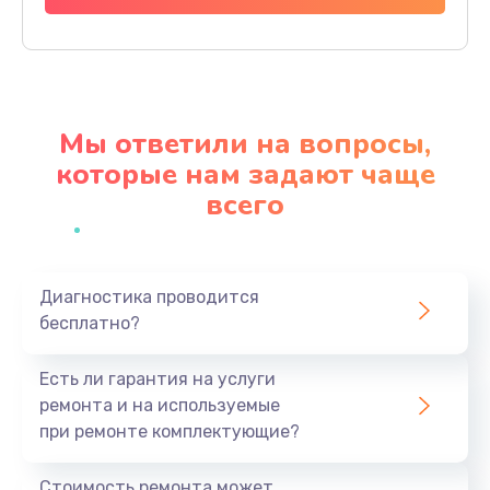
620 руб.
Заказать
Замена экрана
Мы ответили на вопросы,
940 руб.
которые нам задают чаще
Заказать
всего
Замена микрофона
1500 руб.
Заказать
Диагностика проводится
бесплатно?
Замена кнопки включения
Есть ли гарантия на услуги
490 руб.
ремонта и на используемые
Заказать
при ремонте комплектующие?
Замена шим-контроллера
Стоимость ремонта может