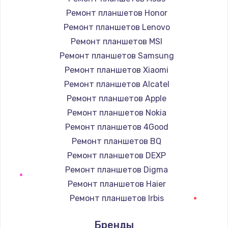
Ремонт планшетов Honor
Заказать
Ремонт планшетов Lenovo
Защита гидрогелевой пленкой
Ремонт планшетов MSI
1290 руб.
Ремонт планшетов Samsung
Ремонт планшетов Xiaomi
Заказать
Ремонт планшетов Alcatel
Замена вебкамеры
Ремонт планшетов Apple
1495 руб.
Ремонт планшетов Nokia
Заказать
Ремонт планшетов 4Good
Ремонт планшетов BQ
Установка драйверов
Ремонт планшетов DEXP
1000 руб.
Ремонт планшетов Digma
Заказать
Ремонт планшетов Haier
Ремонт планшетов Irbis
Замена жесткого диска
Ремонт планшетов Prestigio
745 руб.
Бренды
Ремонт планшетов Microsoft