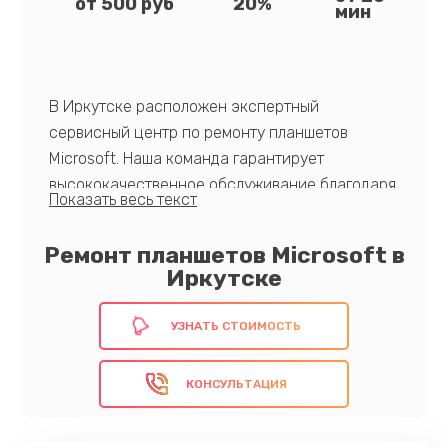
от 500 руб
20%
мин
В Иркутске расположен экспертный
сервисный центр по ремонту планшетов
Microsoft. Наша команда гарантирует
высококачественное обслуживание благодаря
использованию оригинальных запчастей и
современных технологий. Многолетний опыт и
Ремонт планшетов Microsoft в
постоянное обучение позволяют нам быстро и
Иркутске
эффективно устранять любые неисправности.
УЗНАТЬ СТОИМОСТЬ
С нами ваш планшет будет работать как новый!
КОНСУЛЬТАЦИЯ