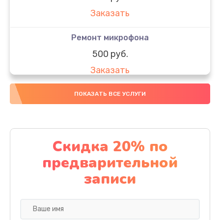
Заказать
Ремонт микрофона
500 руб.
Заказать
Ремонт камеры
ПОКАЗАТЬ ВСЕ УСЛУГИ
600 руб.
Заказать
Скидка 20% по
Замена Wi-Fi планшета Microsoft
предварительной
500 руб.
записи
Заказать
Замена динамика