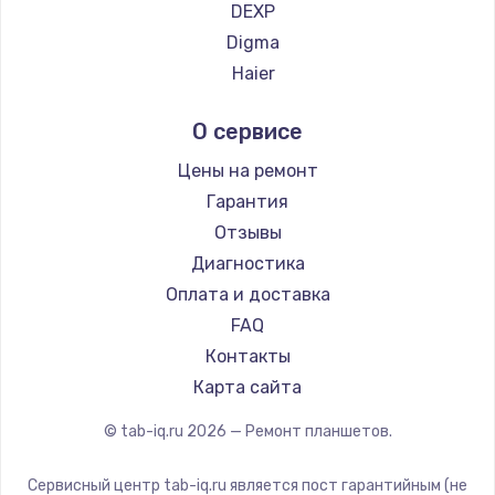
DEXP
Digma
Haier
Irbis
О сервисе
Prestigio
BlackView
Цены на ремонт
Amazon
Гарантия
Aquarius
Отзывы
Philips
Диагностика
Dell
Оплата и доставка
HP
FAQ
Getac
Контакты
ZTE
Карта сайта
Google
© tab-iq.ru
2026
— Ремонт планшетов.
Navitel
Teclast
Сервисный центр tab-iq.ru является пост гарантийным (не