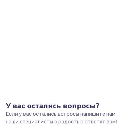
Заказать
Замена клавиатуры
990 руб.
Заказать
Замена тачпада
1500 руб.
Заказать
Установка драйверов
725 руб.
Заказать
У вас остались вопросы?
Если у вас остались вопросы напишите нам,
Замена жесткого диска
наши специалисты с радостью ответят вам!
660 руб.