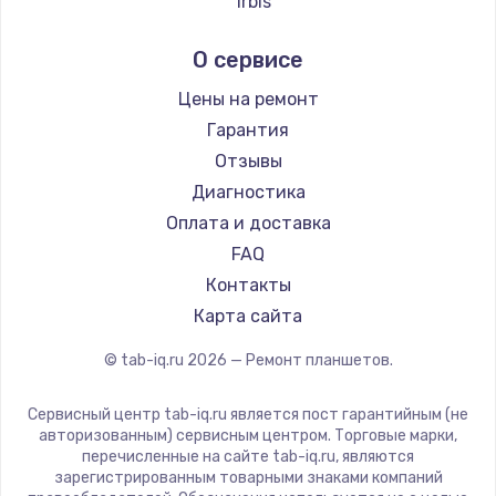
Irbis
Prestigio
О сервисе
Microsoft
BlackView
Цены на ремонт
Amazon
Гарантия
Aquarius
Отзывы
Philips
Диагностика
Dell
Оплата и доставка
HP
FAQ
Getac
Контакты
ZTE
Карта сайта
Google
© tab-iq.ru
2026
— Ремонт планшетов.
Navitel
Teclast
Сервисный центр tab-iq.ru является пост гарантийным (не
CHUWI
авторизованным) сервисным центром. Торговые марки,
перечисленные на сайте tab-iq.ru, являются
зарегистрированным товарными знаками компаний