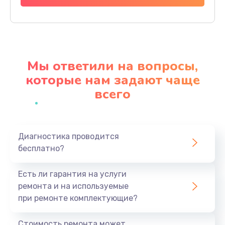
Заказать
Замена термопасты
1095 руб.
Мы ответили на вопросы,
Заказать
которые нам задают чаще
всего
Замена системы охлаждения
1645 руб.
Заказать
Диагностика проводится
бесплатно?
Замена процессора
1545 руб.
Есть ли гарантия на услуги
Заказать
ремонта и на используемые
при ремонте комплектующие?
Замена оперативной памяти
760 руб.
Стоимость ремонта может