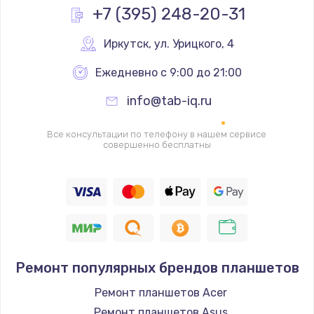
Заказать
+7 (395) 248-20-31
Настройка BIOS
Иркутск
,
 ул. Урицкого, 4
650 руб.
Ежедневно с 9:00 до 21:00
Заказать
info@tab-iq.ru
Ремонт подсветки
Все консультации по телефону в нашем сервисе
1200 руб.
совершенно бесплатны
Заказать
Настройка ОС
930 руб.
Заказать
Ремонт популярных брендов планшетов
Чистка от пыли
Ремонт планшетов Acer
1060 руб.
Ремонт планшетов Asus