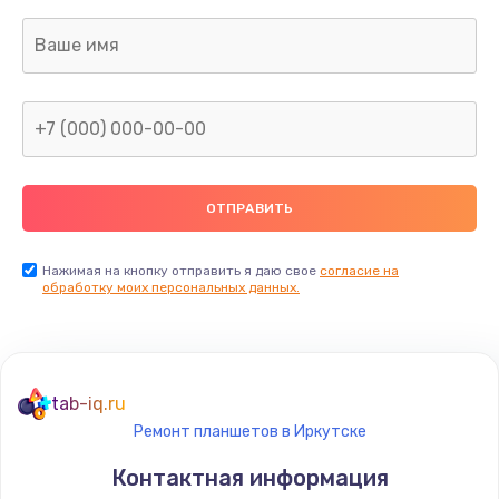
Заказать
Ремонт цепей питания
2500 руб.
Заказать
Замена видеокарты
1890 руб.
Заказать
Нажимая на кнопку отправить я даю свое
согласие на
обработку моих персональных данных.
Ремонт разъема питания
845 руб.
Заказать
tab-iq.ru
Ремонт планшетов в Иркутске
Замена видеочипа
Контактная информация
2500 руб.