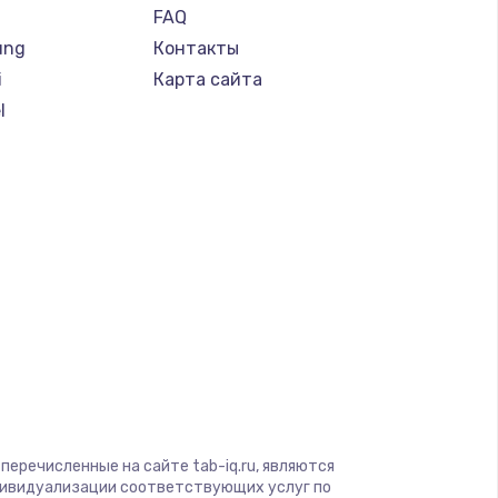
FAQ
ung
Контакты
i
Карта сайта
l
d
a
gio
soft
View
перечисленные на сайте tab-iq.ru, являются
on
дивидуализации соответствующих услуг по