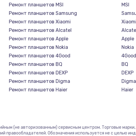
Ремонт планшетов MSI
MSI
Ремонт планшетов Samsung
Sams
Ремонт планшетов Xiaomi
Xiaom
Ремонт планшетов Alcatel
Alcate
Ремонт планшетов Apple
Apple
Ремонт планшетов Nokia
Nokia
Ремонт планшетов 4Good
4Goo
Ремонт планшетов BQ
BQ
Ремонт планшетов DEXP
DEXP
Ремонт планшетов Digma
Digm
Ремонт планшетов Haier
Haier
Ремонт планшетов Irbis
Irbis
Ремонт планшетов Prestigio
Presti
Ремонт планшетов Microsoft
Micro
Ремонт планшетов BlackView
Black
тийным (не авторизованным) сервисным центром. Торговые марки, 
Ремонт планшетов Amazon
Amaz
ий правообладателей. Обозначения используется не с целью ин