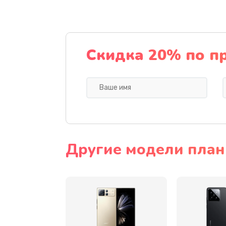
Замена разъема питания
Замена шлейфа
Скидка 20% по п
Ремонт мультиконтроллера
Замена кнопки включения
Замена камеры
Другие модели план
Замена USB порта
Замена материнской платы
Замена Wi-Fi