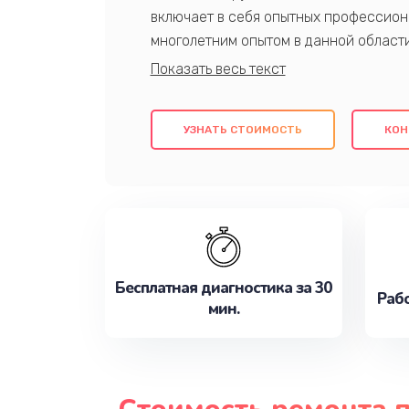
включает в себя опытных профессион
многолетним опытом в данной област
качественный ремонт с использовани
гарантируем качество всех проведенн
клиентам надежное и профессиональн
УЗНАТЬ СТОИМОСТЬ
КОН
потребности наилучшим образом. Не 
сейчас!
Бесплатная диагностика за 30
Рабо
мин.