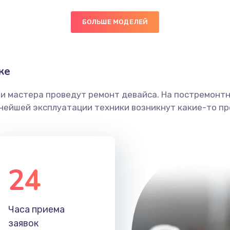
30 мин
1 год
БОЛЬШЕ МОДЕЛЕЙ
40 мин
2 года
ке
60 мин
2 года
ши мастера проведут ремонт девайса. На постремонт
ьнейшей эксплуатации техники возникнут какие-то пр
30 мин
3 года
50 мин
1 год
24
30 мин
2 года
60 мин
3 года
Часа приема
заявок
20 мин
1 год