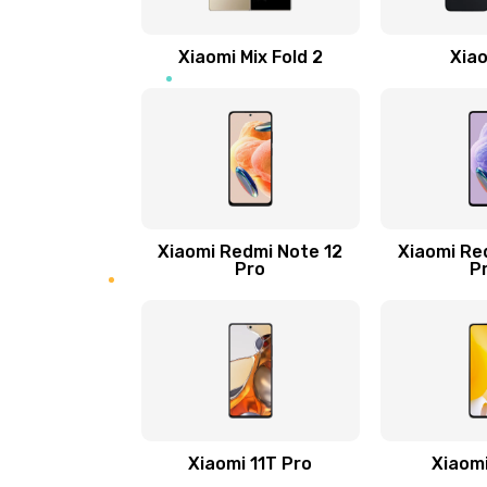
Ремонт цепи питания
Xiaomi Mix Fold 2
Xiao
Ремонт микрофона
Ремонт корпусных элементов
Ремонт GPS-модуля
Xiaomi Redmi Note 12
Xiaomi Re
Pro
P
Ремонт динамика
Замена дисплея
Ремонт сим-лотка
Xiaomi 11T Pro
Xiaomi
Замена клавиатуры