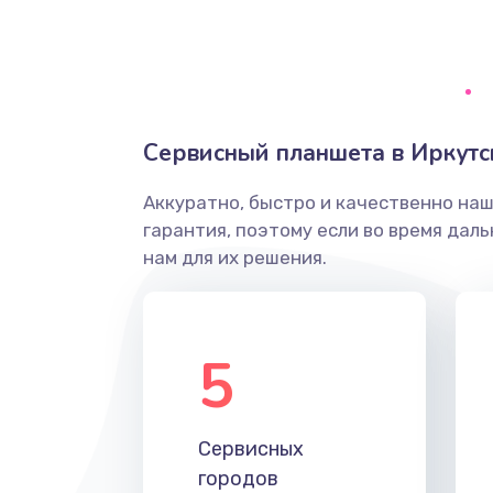
Замена тачпада
Замена контроллера питания
Сервисный планшета в Иркутс
Замена южного моста
Аккуратно, быстро и качественно на
гарантия, поэтому если во время дал
Чистка от пыли
нам для их решения.
Настройка ОС
5
Ремонт подсветки
Настройка BIOS
Сервисных
городов
Замена SSD