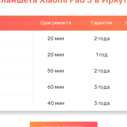
ланшета Xiaomi Pad 5 в Ирку
Срок ремонта
Гарантия
20 мин
2 года
20 мин
1 год
50 мин
2 года
60 мин
3 года
40 мин
3 года
50 мин
1 год