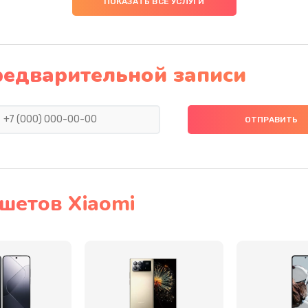
ПОКАЗАТЬ ВСЕ УСЛУГИ
60 мин
2 года
30 мин
2 года
редварительной записи
40 мин
3 года
40 мин
3 года
40 мин
1 год
шетов Xiaomi
40 мин
1 год
30 мин
1 год
20 мин
1 год