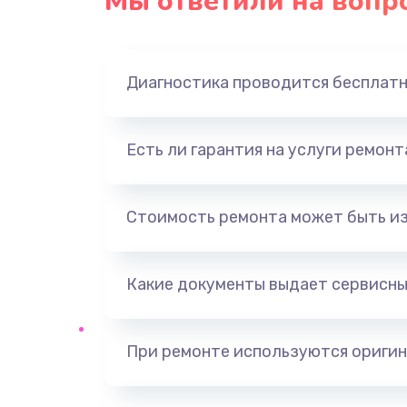
Мы ответили на вопр
Замена экрана
Замена северного моста
Диагностика проводится бесплат
Замена видеочипа
Есть ли гарантия на услуги ремон
Ремонт разъема питания
Замена видеокарты
Стоимость ремонта может быть и
Ремонт цепей питания
Какие документы выдает сервисны
Замена жесткого диска
При ремонте используются оригин
Установка драйверов