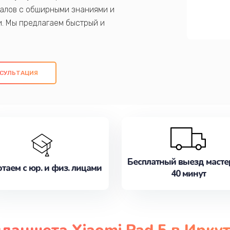
алов с обширными знаниями и
и. Мы предлагаем быстрый и
ем оригинальных компонентов, а также
ых работ. Наша цель - предоставить
ое обслуживание, удовлетворяя их
СУЛЬТАЦИЯ
медлите записаться на ремонт уже
Бесплатный выезд масте
таем с юр. и физ. лицами
40 минут