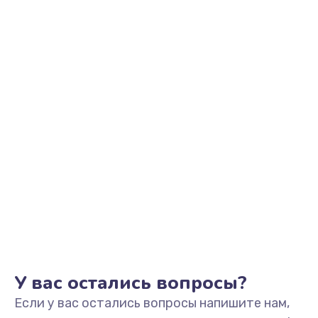
2200 руб.
Заказать
Ремонт микрофона
500 руб.
Заказать
Ремонт корпусных элементов
800 руб.
Заказать
Ремонт GPS-модуля
500 руб.
Заказать
У вас остались вопросы?
Если у вас остались вопросы напишите нам,
Ремонт динамика