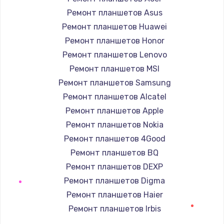
1090 руб.
Ремонт планшетов Asus
Заказать
Ремонт планшетов Huawei
Ремонт планшетов Honor
Ремонт подсветки
Ремонт планшетов Lenovo
1200 руб.
Ремонт планшетов MSI
Заказать
Ремонт планшетов Samsung
Ремонт планшетов Alcatel
Настройка BIOS
Ремонт планшетов Apple
930 руб.
Ремонт планшетов Nokia
Заказать
Ремонт планшетов 4Good
Ремонт планшетов BQ
Замена SSD
Ремонт планшетов DEXP
990 руб.
Ремонт планшетов Digma
Заказать
Ремонт планшетов Haier
Ремонт планшетов Irbis
Восстановление данных
Ремонт планшетов Prestigio
990 руб.