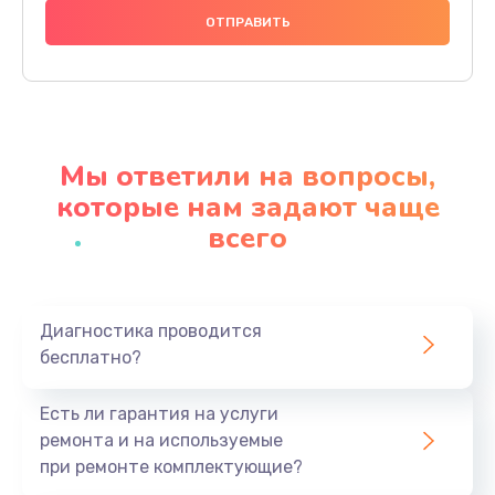
600 руб.
Заказать
Замена шлейфа
600 руб.
Мы ответили на вопросы,
Заказать
которые нам задают чаще
всего
Ремонт мультиконтроллера
1000 руб.
Заказать
Диагностика проводится
бесплатно?
Замена кнопки включения
800 руб.
Есть ли гарантия на услуги
Заказать
ремонта и на используемые
при ремонте комплектующие?
Замена камеры