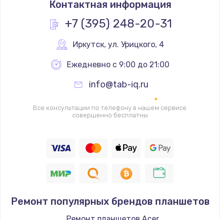
Контактная информация
1330 руб.
Заказать
+7 (395) 248-20-31
Замена контроллера питания
Иркутск
,
 ул. Урицкого, 4
1490 руб.
Ежедневно с 9:00 до 21:00
Заказать
info@tab-iq.ru
Замена южного моста
Все консультации по телефону в нашем сервисе
2600 руб.
совершенно бесплатны
Заказать
Чистка от пыли
990 руб.
Заказать
Ремонт популярных брендов планшетов
Настройка ОС
Ремонт планшетов Acer