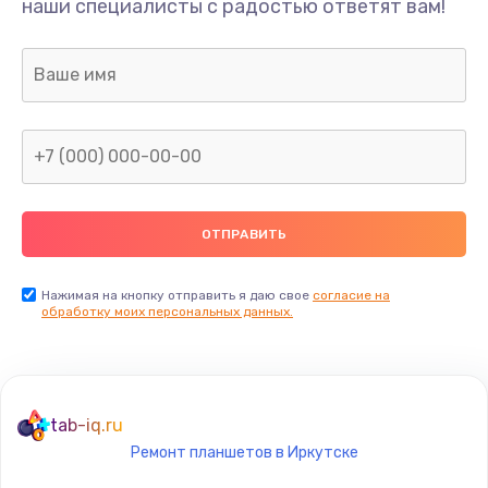
наши специалисты с радостью ответят вам!
400 руб.
Заказать
Замена дисплея
1200 руб.
Заказать
Ремонт сим-лотка
600 руб.
Заказать
Нажимая на кнопку отправить я даю свое
согласие на
обработку моих персональных данных.
Замена клавиатуры
1190 руб.
Заказать
tab-iq.ru
Ремонт планшетов в Иркутске
Замена тачпада