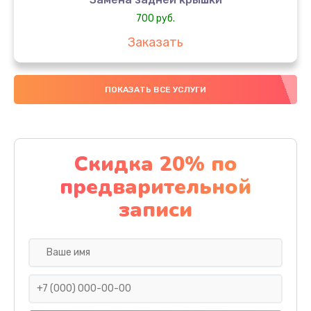
700 руб.
Заказать
Комплексная чистка
ПОКАЗАТЬ ВСЕ УСЛУГИ
900 руб.
Заказать
Замена стекла
Скидка 20% по
1100 руб.
предварительной
Заказать
записи
Ремонт камеры
600 руб.
Заказать
Замена разъема питания