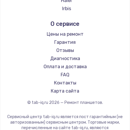
Haier
Заказать
Irbis
Prestigio
Замена термопасты
О сервисе
Microsoft
995 руб.
BlackView
Цены на ремонт
Заказать
Amazon
Гарантия
Aquarius
Отзывы
Замена шлейфа матрицы
Philips
Диагностика
960 руб.
Dell
Оплата и доставка
Заказать
HP
FAQ
Getac
Контакты
Замена экрана
ZTE
Карта сайта
1145 руб.
Google
© tab-iq.ru
2026
— Ремонт планшетов.
Заказать
Navitel
Teclast
Сервисный центр tab-iq.ru является пост гарантийным (не
Замена северного моста
CHUWI
авторизованным) сервисным центром. Торговые марки,
2600 руб.
перечисленные на сайте tab-iq.ru, являются